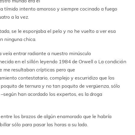
uestro mundo era el
a tímido intento amoroso y siempre cocinado a fuego
uatro a la vez.
eitada, se le esponjaba el pelo y no he vuelto a ver esa
en ninguna chica.
a veía entrar radiante a nuestro minúsculo
ecida en el sillón leyendo 1984 de Orwell o La condición
 me resultaban crípticas pero que
iento contestatario, complejo y escurridizo que los
oquito de ternura y no tan poquito de vergüenza, sólo
r –según han acordado los expertos, es la droga
a entre los brazos de algún enamorado que le habría
illar sólo para pasar las horas a su lado.