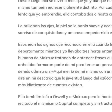
Desde luego ella se divirtió más que yo y aunque n
mismo también era esencialmente distinto. Por cad
lento que yo emprendía, ella contaba dos o hasta c
Le brillaban los ojos, la piel se le ponía suave y ac
sonrisa de conquistadora y amorosa empedernida 
Esos eran los signos que reconocía en ella cuando l
departamento mientras yo llevaba tres horas entum
humana de Malraux tratando de entender frases que
anhelaba formaran parte de mí para tener un pensam
demás admiraran. –Aquí me río de mí misma con un p
diré en mi descargo que la juventud luego del azúca
más idiotizante de cuantas existen.
Ella también leía a Orwell y a Malraux pero lo hací
recitado el mismísimo Capital completo y sin trastab