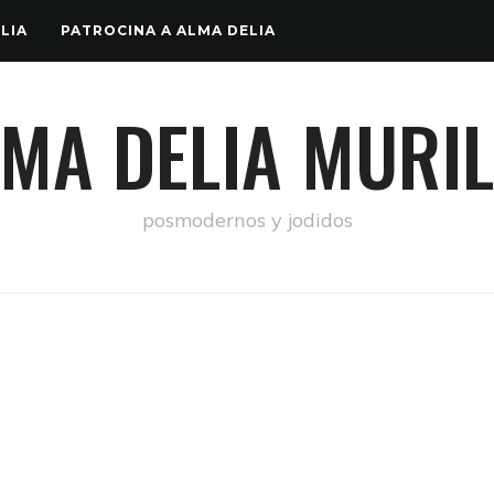
LIA
PATROCINA A ALMA DELIA
MA DELIA MURI
posmodernos y jodidos