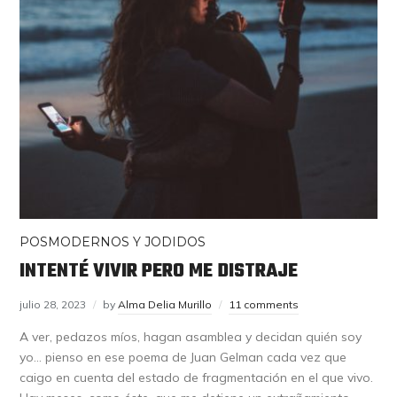
POSMODERNOS Y JODIDOS
INTENTÉ VIVIR PERO ME DISTRAJE
julio 28, 2023
by
Alma Delia Murillo
11 comments
A ver, pedazos míos, hagan asamblea y decidan quién soy
yo… pienso en ese poema de Juan Gelman cada vez que
caigo en cuenta del estado de fragmentación en el que vivo.