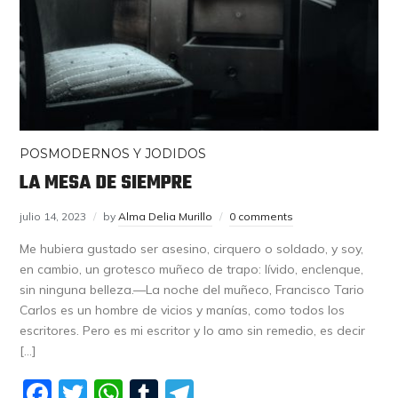
POSMODERNOS Y JODIDOS
LA MESA DE SIEMPRE
julio 14, 2023
by
Alma Delia Murillo
0 comments
Me hubiera gustado ser asesino, cirquero o soldado, y soy,
en cambio, un grotesco muñeco de trapo: lívido, enclenque,
sin ninguna belleza.—La noche del muñeco, Francisco Tario
Carlos es un hombre de vicios y manías, como todos los
escritores. Pero es mi escritor y lo amo sin remedio, es decir
[…]
Facebook
Twitter
WhatsApp
Tumblr
Telegram